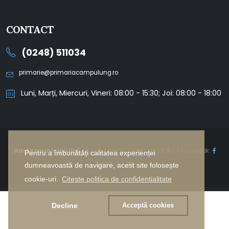
CONTACT
(0248) 511034
primarie@primariacampulung.ro
Luni, Marți, Miercuri, Vineri: 08:00 - 15:30; Joi: 08:00 - 18:00
Harta municipiului
| App E-Muscel (
Android
|
IOS
) | Facebook:
Pentru a îmbunătăți calitatea experienței
| Youtube:
dumneavoastă de navigare, acest site folosește
cookie-uri.
Citeste politica de confidentialitate
Decline
Acceptă cookies