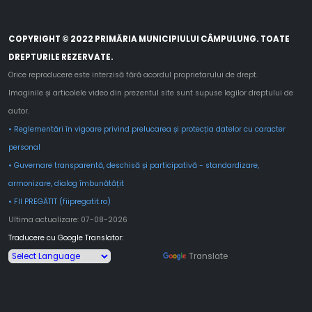
COPYRIGHT © 2022 PRIMĂRIA MUNICIPIULUI CÂMPULUNG. TOATE
DREPTURILE REZERVATE.
Orice reproducere este interzisă fără acordul proprietarului de drept.
Imaginile și articolele video din prezentul site sunt supuse legilor dreptului de
autor.
• Reglementări în vigoare privind prelucarea și protecția datelor cu caracter
personal
• Guvernare transparentă, deschisă și participativă - standardizare,
armonizare, dialog îmbunătățit
• FII PREGĂTIT (fiipregatit.ro)
Ultima actualizare: 07-08-2026
Traducere cu Google Translator:
Powered by
Translate