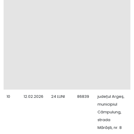
10
12.02.2026
24 LUNI
86839
județul Argeș,
C
municipiul
L
Câmpulung,
F
strada
Mărăști, nr. 8