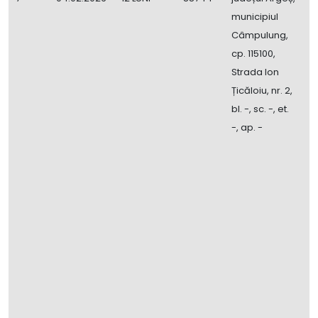
municipiul
6
Câmpulung,
I
cp. 115100,
C
Strada Ion
T
Țicăloiu, nr. 2,
E
bl. -, sc. -, et.
P
-, ap. -
O