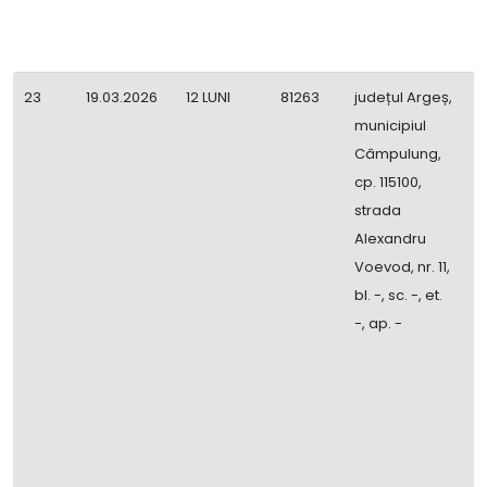
23
19.03.2026
12 LUNI
81263
județul Argeș,
R
municipiul
d
Câmpulung,
p
cp. 115100,
strada
Alexandru
Voevod, nr. 11,
bl. -, sc. -, et.
-, ap. -