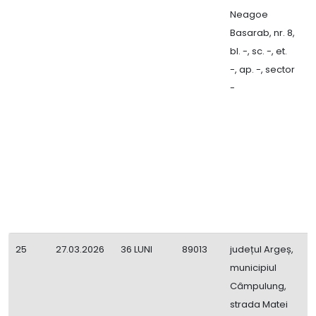
Neagoe
Basarab, nr. 8,
bl. -, sc. -, et.
-, ap. -, sector
-
25
27.03.2026
36 LUNI
89013
județul Argeș,
C
municipiul
Î
Câmpulung,
i
strada Matei
L