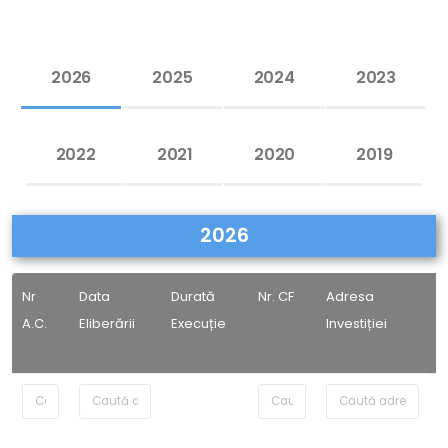
2026
2025
2024
2023
2022
2021
2020
2019
2026
Nr
Data
Durată
Nr. CF
Adresa
I
A.C.
Eliberării
Execuție
Investiției