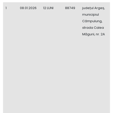
1
08.01.2026
12 LUNI
88749
județul Argeș,
M
municipiul
P
Câmpulung,
D
strada Calea
L
Măgurii, nr. 2A
F