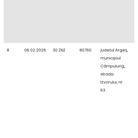
8
06.02.2026
30 ZILE
80760
județul Argeș,
E
municipiul
ș
Câmpulung,
E
strada
n
Izvorului, nr.
r
63
9
0
m
e
s
b