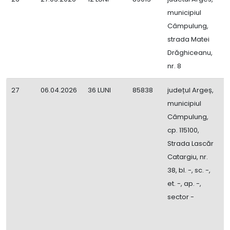
municipiul
Î
Câmpulung,
i
strada Matei
Z
Drăghiceanu,
nr. 8
27
06.04.2026
36 LUNI
85838
județul Argeș,
C
municipiul
P
Câmpulung,
c
cp. 115100,
7
Strada Lascăr
p
Catargiu, nr.
l
38, bl. -, sc. -,
m
et. -, ap. -,
u
sector -
c
a
a