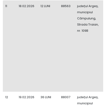
11
18.02.2026
12 LUNI
88563
județul Argeș,
D
municipiul
1
Câmpulung,
Strada Traian,
nr. 109B
12
19.02.2026
36 LUNI
88007
județul Argeș,
R
municipiul
M