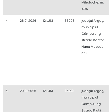
Mihalache, nr.
49A
4
28.01.2026
12 LUNI
88293
județul Argeș,
D
municipiul
C
Câmpulung,
C
strada Doctor
M
Nanu Muscel,
C
nr. 1
F
B
i
B
e
5
29.01.2026
12 LUNI
85160
județul Argeș,
D
municipiul
F
Câmpulung,
Strada Frații