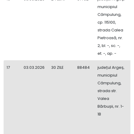
municipiul
P
Câmpulung,
P
cp. 115100,
D
strada Calea
Pietroasă, nr.
2, bl. -, sc. -,
et. -, ap. -
17
03.03.2026
30 ZILE
88484
județul Argeș,
B
municipiul
G
Câmpulung,
c
strada str.
p
Valea
m
Bărbușii, nr. 1-
d
1B
6
m
3