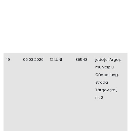
l
o
19
06.03.2026
12 LUNI
85543
județul Argeș,
C
municipiul
B
Câmpulung,
C
strada
Î
Târgoviștei,
i
nr. 2
P
A
M