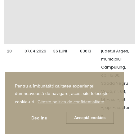
d
A
4
v
1
28
07.04.2026
36 LUNI
83613
județul Argeș,
C
municipiul
P
Câmpulung,
M
cp. 115100,
B
Strada Negru
I
Pentru a îmbunătăți calitatea experienței
Vodă, nr. 64,
A
dumneavoastă de navigare, acest site folosește
bl. -, sc. -, et.
M
cookie-uri.
Citeste politica de confidentialitate
-, ap. -, sector
Ş
-
1
Decline
Acceptă cookies
c
d