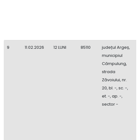
9
d
a
9
11.02.2026
12 LUNI
85110
județul Argeș,
E
municipiul
Î
Câmpulung,
F
strada
Zăvoiului, nr.
20, bl. -, sc. -,
et. -, ap. -,
sector -