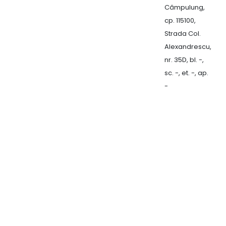
Câmpulung,
S
cp. 115100,
C
Strada Col.
L
Alexandrescu,
F
nr. 35D, bl. -,
sc. -, et. -, ap.
-