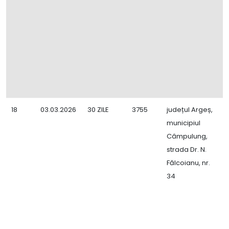
o
18
03.03.2026
30 ZILE
3755
județul Argeș,
B
municipiul
N
Câmpulung,
c
strada Dr. N.
p
Fălcoianu, nr.
m
34
d
9
s
a