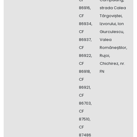
86916,
strada Calea
V
CF
Târgoviștei,
C
86934,
Izvorului, Ion
CF
Giurculescu,
86937,
Valea
CF
Româneștilor,
86922,
Rujoi,
CF
Chichirez, nr.
86918,
FN
CF
86921,
CF
86703,
CF
87510,
CF
87486