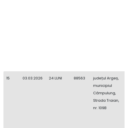
d
p
P
l
t
D
1
l
15
03.03.2026
24 LUNI
88563
județul Argeș,
C
municipiul
V
Câmpulung,
Strada Traian,
nr. 109B