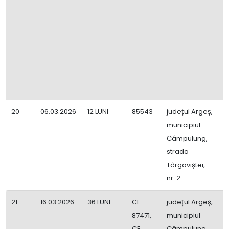
20
06.03.2026
12 LUNI
85543
județul Argeș,
C
municipiul
B
Câmpulung,
C
strada
Î
Târgoviștei,
i
nr. 2
Z
21
16.03.2026
36 LUNI
CF
județul Argeș,
E
87471,
municipiul
P
CF
Câmpulung,
I