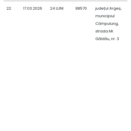
22
17.03.2026
24 LUNI
88570
județul Argeș,
E
municipiul
L
Câmpulung,
P
strada Mr.
C
Gâldău, nr. 3
L