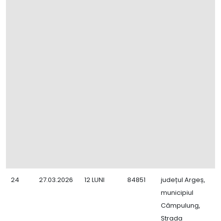
24
27.03.2026
12 LUNI
84851
județul Argeș,
C
municipiul
Z
Câmpulung,
Strada