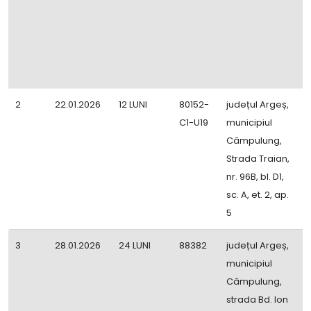
2
22.01.2026
12 LUNI
80152-
județul Argeș,
R
C1-U19
municipiul
A
Câmpulung,
D
Strada Traian,
F
nr. 96B, bl. D1,
sc. A, et. 2, ap.
5
3
28.01.2026
24 LUNI
88382
județul Argeș,
C
municipiul
Z
Câmpulung,
Z
strada Bd. Ion