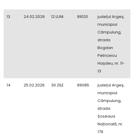
13
24.02.2026
12 LUNI
89120
județul Argeș,
C
municipiul
Z
Câmpulung,
strada
Bogdan
Petriceicu
Hașdeu, nr. 11-
13
14
25.02.2026
30 ZILE
89085
județul Argeș,
E
municipiul
ș
Câmpulung,
E
strada
1
Șoseaua
l
Națională, nr.
p
179
e