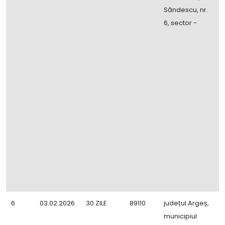
Săndescu, nr.
6, sector -
6
03.02.2026
30 ZILE
89110
județul Argeș,
E
municipiul
ș