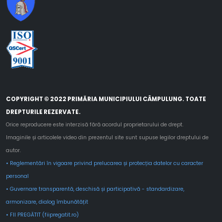
COPYRIGHT © 2022 PRIMĂRIA MUNICIPIULUI CÂMPULUNG. TOATE
DREPTURILE REZERVATE.
Orice reproducere este interzisă fără acordul proprietarului de drept.
Imaginile și articolele video din prezentul site sunt supuse legilor dreptului de
autor.
• Reglementări în vigoare privind prelucarea și protecția datelor cu caracter
personal
• Guvernare transparentă, deschisă și participativă - standardizare,
armonizare, dialog îmbunătățit
• FII PREGĂTIT (fiipregatit.ro)