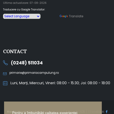
Ultima actualizare: 07-08-2026
Traducere cu Google Translator:
Powered by
Translate
CONTACT
(0248) 511034
primarie@primariacampulung.ro
Luni, Marți, Miercuri, Vineri: 08:00 - 15:30; Joi: 08:00 - 18:00
Harta municipiului
| App E-Muscel (
Android
|
IOS
) | Facebook:
Pentru a îmbunătăți calitatea experienței