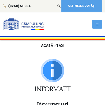
(0248) 511034
ULTIMELE NOUTĂȚI
ACASĂ
> TAXI
INFORMAȚII
Dispecerate taxi