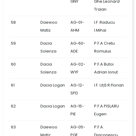
GNY
Ghe.Leonard
Traian
58
Daewoo
AG-01-
I.F. Raducu
Matiz
AHM
I.Mihai
59
Dacia
AG-60-
P.F.A Cretu
Solenza
ADE
Romulus
60
Dacia
AG-02-
P.F.A Butoi
Solenza
WYF
Adrian Ionut
61
Dacia Logan
AG-12-
I.F. Uță R.Florian
SPD
62
Dacia Logan
AG-15-
P.F.A PISLARU
PIE
Eugen
63
Daewoo
AG-05-
P.F.A.
Matiz
PGE
Diaconescu