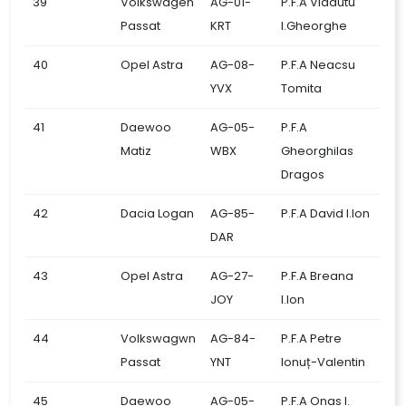
39
Volkswagen
AG-01-
P.F.A Vladutu
Passat
KRT
I.Gheorghe
40
Opel Astra
AG-08-
P.F.A Neacsu
YVX
Tomita
41
Daewoo
AG-05-
P.F.A
Matiz
WBX
Gheorghilas
Dragos
42
Dacia Logan
AG-85-
P.F.A David I.Ion
DAR
43
Opel Astra
AG-27-
P.F.A Breana
JOY
I.Ion
44
Volkswagwn
AG-84-
P.F.A Petre
Passat
YNT
Ionuț-Valentin
45
Daewoo
AG-05-
P.F.A Onas I.