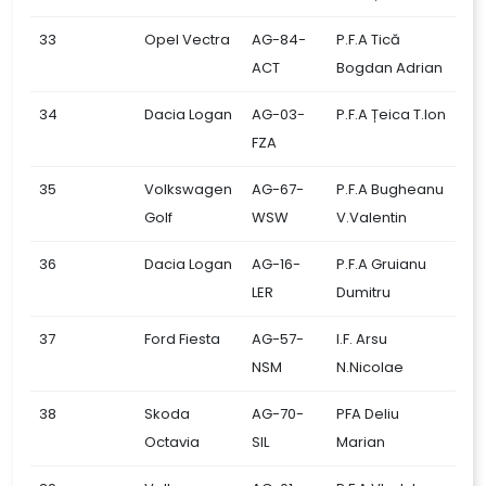
33
Opel Vectra
AG-84-
P.F.A Tică
ACT
Bogdan Adrian
34
Dacia Logan
AG-03-
P.F.A Țeica T.Ion
FZA
35
Volkswagen
AG-67-
P.F.A Bugheanu
Golf
WSW
V.Valentin
36
Dacia Logan
AG-16-
P.F.A Gruianu
LER
Dumitru
37
Ford Fiesta
AG-57-
I.F. Arsu
NSM
N.Nicolae
38
Skoda
AG-70-
PFA Deliu
Octavia
SIL
Marian