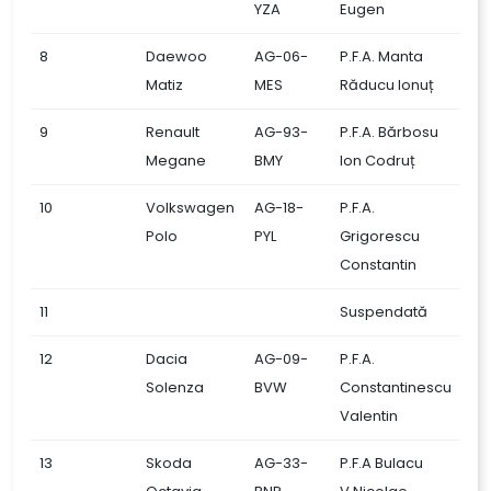
YZA
Eugen
8
Daewoo
AG-06-
P.F.A. Manta
Matiz
MES
Răducu Ionuț
9
Renault
AG-93-
P.F.A. Bărbosu
Megane
BMY
Ion Codruț
10
Volkswagen
AG-18-
P.F.A.
Polo
PYL
Grigorescu
Constantin
11
Suspendată
12
Dacia
AG-09-
P.F.A.
Solenza
BVW
Constantinescu
Valentin
13
Skoda
AG-33-
P.F.A Bulacu