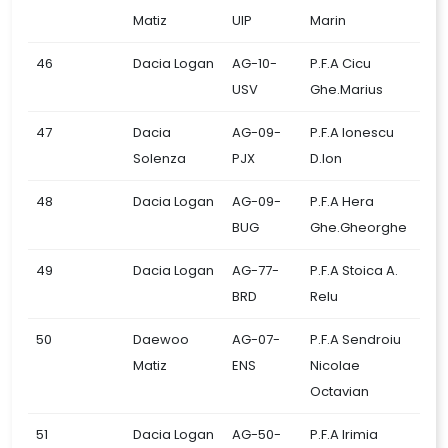
Matiz
UIP
Marin
46
Dacia Logan
AG-10-
P.F.A Cicu
USV
Ghe.Marius
47
Dacia
AG-09-
P.F.A Ionescu
Solenza
PJX
D.Ion
48
Dacia Logan
AG-09-
P.F.A Hera
BUG
Ghe.Gheorghe
49
Dacia Logan
AG-77-
P.F.A Stoica A.
BRD
Relu
50
Daewoo
AG-07-
P.F.A Sendroiu
Matiz
ENS
Nicolae
Octavian
51
Dacia Logan
AG-50-
P.F.A Irimia