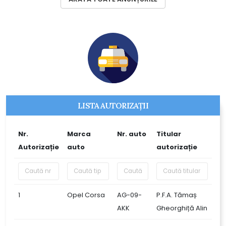
LISTA AUTORIZAȚII
Nr.
Marca
Nr. auto
Titular
Autorizație
auto
autorizație
1
Opel Corsa
AG-09-
P.F.A. Tămaș
AKK
Gheorghiță Alin