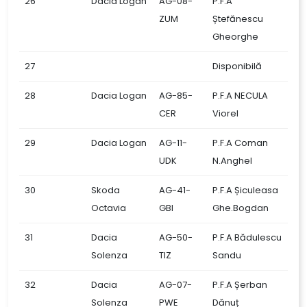
26
Dacia Logan
AG-08-
P.F.A
ZUM
Ștefănescu
Gheorghe
27
Disponibilă
28
Dacia Logan
AG-85-
P.F.A NECULA
CER
Viorel
29
Dacia Logan
AG-11-
P.F.A Coman
UDK
N.Anghel
30
Skoda
AG-41-
P.F.A Șiculeasa
Octavia
GBI
Ghe.Bogdan
31
Dacia
AG-50-
P.F.A Bădulescu
Solenza
TIZ
Sandu
32
Dacia
AG-07-
P.F.A Șerban
Solenza
PWE
Dănuț