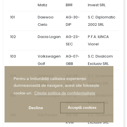
Matiz
BRR
Invest SRL
101
Daewoo
AG-30-
S.C. Diplomatic
Cielo
DIP
2002 SRL
102
Dacia Logan
AG-23-
P.F.A. ILINCA
SEC
Viorel
103
Volkswagen
AG-07-
S.C. Divalcom
Golf
GBB
Exclusiv SRL
104
Daewoo
AG-08-
S.C. Divalcom
Pentru a îmbunătăți calitatea experienței
Matiz
HJX
Exclusiv SRL
dumneavoastă de navigare, acest site folosește
cookie-uri.
Citeste politica de confidentialitate
105
Dacia Logan
AG-12-
S.C. Divalcom
CEY.
Exclusiv SRL
Decline
Acceptă cookies
106
Fiat Panda
AG-09-
S.C. Divalcom
KVM
Exclusiv SRL