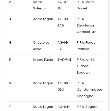
2
Dacia
AG-07-
P.F.A. Marcu
Solenza
TUL
Daniel
3
Dacia Logan
AG-39-
P.F.A.
BAD
Bădulescu
Costinel Luis
4
Chevrolet
AG-61-
P.F.A. Florea
Aveo
PAF
Petrișor
5
Skoda Fabia
B-61-FMI
P.F.A. Ioniță
Tudorel
Bogdan
6
Dacia Logan
AG-99-
P.F.A.
GDA
Constantinescu
Gheorghe
7
Dacia Logan
AG-84-
P.F.A. Bogdan