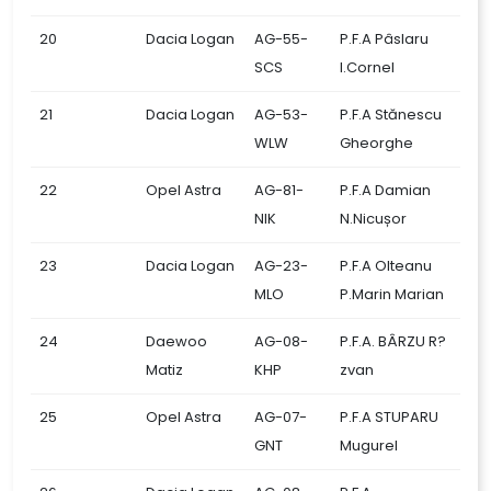
20
Dacia Logan
AG-55-
P.F.A Pâslaru
SCS
I.Cornel
21
Dacia Logan
AG-53-
P.F.A Stănescu
WLW
Gheorghe
22
Opel Astra
AG-81-
P.F.A Damian
NIK
N.Nicușor
23
Dacia Logan
AG-23-
P.F.A Olteanu
MLO
P.Marin Marian
24
Daewoo
AG-08-
P.F.A. BÂRZU R?
Matiz
KHP
zvan
25
Opel Astra
AG-07-
P.F.A STUPARU
GNT
Mugurel