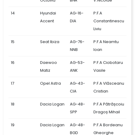
Octavia
BNR
V.Nicolae
14
Hyundai
AG-16-
P.F.A
Accent
DIA
Constantinescu
Liviu
15
Seat Ibiza
AG-76-
P.F.A Neamtu
NNB
Ioan
16
Daewoo
AG-53-
P.F.A Ciobotaru
Matiz
ANK
Vasile
17
Opel Astra
AG-43-
P.F.A Vlăsceanu
CIA
Cristian
18
Dacia Logan
AG-48-
P.F.A Pătrășcoiu
SPP
Dragoș Mihail
19
Dacia Logan
AG-48-
P.F.A Bordeanu
BGD
Gheorghe