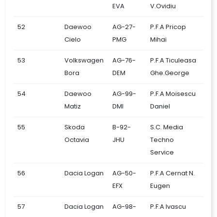
EVA
V.Ovidiu
52
Daewoo
AG-27-
P.F.A Pricop
Cielo
PMG
Mihai
53
Volkswagen
AG-76-
P.F.A Ticuleasa
Bora
DEM
Ghe.George
54
Daewoo
AG-99-
P.F.A Moisescu
Matiz
DMI
Daniel
55
Skoda
B-92-
S.C. Media
Octavia
JHU
Techno
Service
56
Dacia Logan
AG-50-
P.F.A Cernat N.
EFX
Eugen
57
Dacia Logan
AG-98-
P.F.A Ivascu