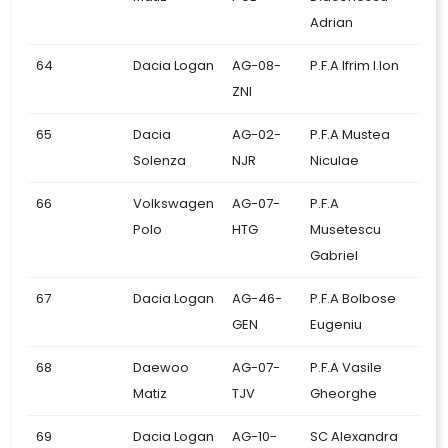
Adrian
64
Dacia Logan
AG-08-
P.F.A Ifrim I.Ion
ZNI
65
Dacia
AG-02-
P.F.A Mustea
Solenza
NJR
Niculae
66
Volkswagen
AG-07-
P.F.A
Polo
HTG
Musetescu
Gabriel
67
Dacia Logan
AG-46-
P.F.A Bolbose
GEN
Eugeniu
68
Daewoo
AG-07-
P.F.A Vasile
Matiz
TJV
Gheorghe
69
Dacia Logan
AG-10-
SC Alexandra