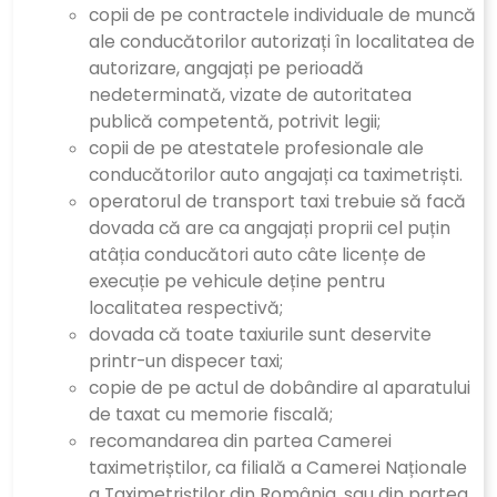
copii de pe contractele individuale de muncă
ale conducătorilor autorizați în localitatea de
autorizare, angajați pe perioadă
nedeterminată, vizate de autoritatea
publică competentă, potrivit legii;
copii de pe atestatele profesionale ale
conducătorilor auto angajați ca taximetriști.
operatorul de transport taxi trebuie să facă
dovada că are ca angajați proprii cel puțin
atâția conducători auto câte licențe de
execuție pe vehicule deține pentru
localitatea respectivă;
dovada că toate taxiurile sunt deservite
printr-un dispecer taxi;
copie de pe actul de dobândire al aparatului
de taxat cu memorie fiscală;
recomandarea din partea Camerei
taximetriștilor, ca filială a Camerei Naționale
a Taximetriștilor din România, sau din partea