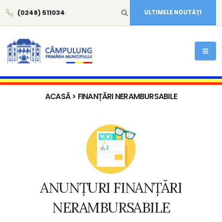
(0248) 511034
ULTIMELE NOUTĂȚI
ACASĂ
> FINANȚĂRI NERAMBURSABILE
ANUNȚURI FINANȚĂRI
NERAMBURSABILE