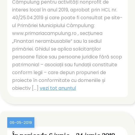
Câmpulung pentru activități nonprofit de
interes local în anul 2019, aprobat prin HCL nr.
40/25.04.2019 și care poate fi consultat pe site-
ul Primăriei Municipiului Câmpulung:
www.primariacampulung.ro , secțiunea
„Finantari nerambusabile” sau la sediul
primăriei. Ghidul se aplica solicitanților
persoane fizice sau persoane juridice fără scop
patrimonial – asociații sau fundații constituite
conform legii – care depun propuneri de
proiecte în conformitate cu domeniile și
obiectiv [...]
vezi tot anunțul
06-05-2019