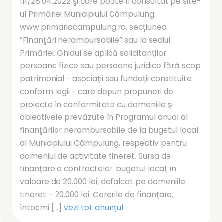
111/28.04.2022 şi care poate fi consultat pe site-
ul Primăriei Municipiului Câmpulung:
www.primariacampulung.ro, secţiunea
”Finanţări nerambursabile” sau la sediul
Primăriei. Ghidul se aplică solicitanţilor
persoane fizice sau persoane juridice fără scop
patrimonial - asociaţii sau fundaţii constituite
conform legii - care depun propuneri de
proiecte în conformitate cu domeniile şi
obiectivele prevăzute în Programul anual al
finanţărilor nerambursabile de la bugetul local
al Municipiului Câmpulung, respectiv pentru
domeniul de activitate tineret. Sursa de
finanţare a contractelor: bugetul local, în
valoare de 20.000 lei, defalcat pe domeniile:
tineret – 20.000 lei. Cererile de finanţare,
întocmi [...]
vezi tot anunțul