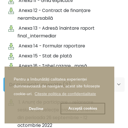
Anexa 11 - Ghid explicativ
Anexa 12 - Contract de finanțare
nerambursabilă
Anexa 13 - Adresă înaintare raport
final_intermediar
Anexa 14 - Formular raportare
Anexa 15 - Stat de plată
Anexa 16 - Tabel cazare_masă
Pentru a îmbunătăți calitatea experienței
Documente anexate (2)
dumneavoastă de navigare, acest site folosește
cookie-uri.
Citeste politica de confidentialitate
1. Anunț de participare - relansare
Decline
Acceptă cookies
sesiune de selecție proiecte tineret
din perioada 26 septembrie - 12
octombrie 2022