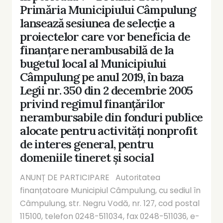
Primăria Municipiului Câmpulung
lansează sesiunea de selecție a
proiectelor care vor beneficia de
finanțare nerambusabilă de la
bugetul local al Municipiului
Câmpulung pe anul 2019, în baza
Legii nr. 350 din 2 decembrie 2005
privind regimul finanțărilor
nerambursabile din fonduri publice
alocate pentru activități nonprofit
de interes general, pentru
domeniile tineret și social
ANUNȚ DE PARTICIPARE Autoritatea
finanțatoare Municipiul Câmpulung, cu sediul în
Câmpulung, str. Negru Vodă, nr. 127, cod postal
115100, telefon 0248-511034, fax 0248-511036, e-