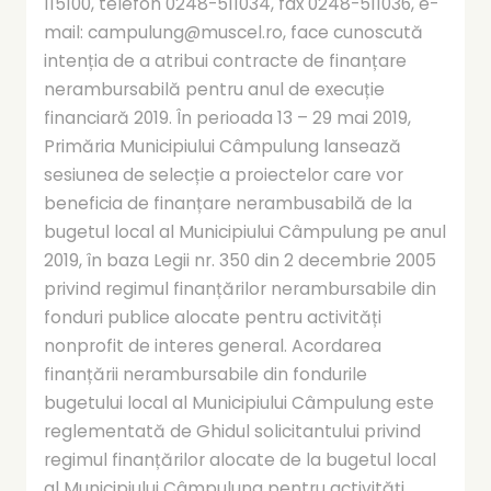
115100, telefon 0248-511034, fax 0248-511036, e-
mail: campulung@muscel.ro, face cunoscută
intenția de a atribui contracte de finanțare
nerambursabilă pentru anul de execuție
financiară 2019. În perioada 13 – 29 mai 2019,
Primăria Municipiului Câmpulung lansează
sesiunea de selecție a proiectelor care vor
beneficia de finanțare nerambusabilă de la
bugetul local al Municipiului Câmpulung pe anul
2019, în baza Legii nr. 350 din 2 decembrie 2005
privind regimul finanțărilor nerambursabile din
fonduri publice alocate pentru activități
nonprofit de interes general. Acordarea
finanțării nerambursabile din fondurile
bugetului local al Municipiului Câmpulung este
reglementată de Ghidul solicitantului privind
regimul finanțărilor alocate de la bugetul local
al Municipiului Câmpulung pentru activități