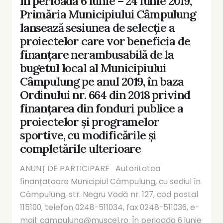
În perioada 6 iunie – 24 iunie 2019,
Primăria Municipiului Câmpulung
lansează sesiunea de selecție a
proiectelor care vor beneficia de
finanțare nerambusabilă de la
bugetul local al Municipiului
Câmpulung pe anul 2019, în baza
Ordinului nr. 664 din 2018 privind
finanțarea din fonduri publice a
proiectelor și programelor
sportive, cu modificările și
completările ulterioare
ANUNȚ DE PARTICIPARE Autoritatea
finanțatoare Municipiul Câmpulung, cu sediul în
Câmpulung, str. Negru Vodă nr. 127, cod postal
115100, telefon 0248-511034, fax 0248-511036, e-
mail: campulung@muscel.ro. În perioada 6 iunie