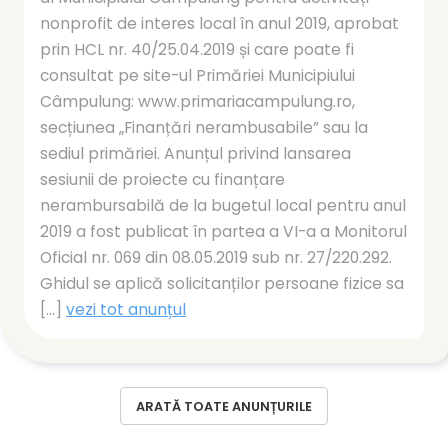
nonprofit de interes local în anul 2019, aprobat
prin HCL nr. 40/25.04.2019 și care poate fi
consultat pe site-ul Primăriei Municipiului
Câmpulung: www.primariacampulung.ro,
secțiunea „Finanțări nerambusabile” sau la
sediul primăriei. Anunțul privind lansarea
sesiunii de proiecte cu finanțare
nerambursabilă de la bugetul local pentru anul
2019 a fost publicat în partea a VI-a a Monitorul
Oficial nr. 069 din 08.05.2019 sub nr. 27/220.292.
Ghidul se aplică solicitanților persoane fizice sa
[...]
vezi tot anunțul
ARATĂ TOATE ANUNȚURILE