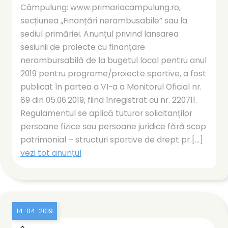
Câmpulung: www.primariacampulung.ro,
secțiunea „Finanțări nerambusabile” sau la
sediul primăriei. Anunțul privind lansarea
sesiunii de proiecte cu finanțare
nerambursabilă de la bugetul local pentru anul
2019 pentru programe/proiecte sportive, a fost
publicat în partea a VI-a a Monitorul Oficial nr.
89 din 05.06.2019, fiind înregistrat cu nr. 220711.
Regulamentul se aplică tuturor solicitanților
persoane fizice sau persoane juridice fără scop
patrimonial – structuri sportive de drept pr [...]
vezi tot anunțul
14-04-2019