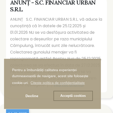
ANUNȚ - S.C. FINANCIAR URBAN
S.R.L.
ANUNȚ S.C. FINANCIAR URBAN S.R.L. vă aduce la
cunoștință că în datele de 25.12.2025 și
01.01.2026 NU se va desfășura activitatea de
colectare a deșeurilor pe raza municipiului
Câmpulung, întrucât sunt zile nelucrătoare.
Colectarea gunoiului menajer va fi
reprogramată astfel: Pentru ziua de 25.12.2025,
colectarea se va efectua în data de 27.12.2025.
Pentru a îmbunătăți calitatea experienței
Pentru ziua de 01.01.2026, colectarea se va
dumneavoastă de navigare, acest site folosește
efectua în data de 03.01.2026. Vă mulțumim
cookie-uri.
Citeste politica de confidentialitate
pentru înțelegere! [...]
vezi tot anunțul
Decline
Acceptă cookies