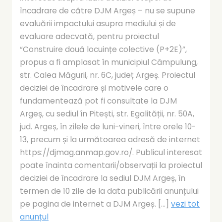
încadrare de către DJM Argeș – nu se supune
evaluării impactului asupra mediului și de
evaluare adecvată, pentru proiectul
“Construire două locuințe colective (P+2E)”,
propus a fi amplasat în municipiul Câmpulung,
str. Calea Măgurii, nr. 6C, județ Argeș. Proiectul
deciziei de încadrare și motivele care o
fundamentează pot fi consultate la DJM
Argeș, cu sediul în Pitești, str. Egalității, nr. 50A,
jud. Argeș, în zilele de luni-vineri, între orele 10-
13, precum și la următoarea adresă de internet
https://djmag.anmap.gov.ro/. Publicul interesat
poate înainta comentarii/observații la proiectul
deciziei de încadrare la sediul DJM Argeș, în
termen de 10 zile de la data publicării anunțului
pe pagina de internet a DJM Argeș. [...]
vezi tot
anunțul