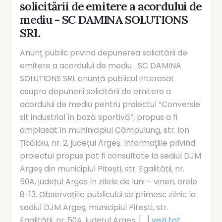
solicitării de emitere a acordului de
mediu - SC DAMINA SOLUTIONS
SRL
Anunţ public privind depunerea solicitării de
emitere a acordului de mediu SC DAMINA
SOLUTIONS SRL anunţă publicul interesat
asupra depunerii solicitării de emitere a
acordului de mediu pentru proiectul “Conversie
sit industrial în bază sportivă”, propus a fi
amplasat în muninicipiul Câmpulung, str. Ion
Țicăloiu, nr. 2, județul Argeș. Informaţiile privind
proiectul propus pot fi consultate la sediul DJM
Argeș din municipiul Pitești, str. Egalității, nr.
50A, județul Argeș în zilele de luni – vineri, orele
8-13. Observaţiile publicului se primesc zilnic la
sediul DJM Argeş, municipiul Pitești, str.
Egalității, nr. 50A, județul Argeș. [...]
vezi tot