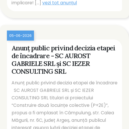
implicare! [...]
vezi tot anunțul
05-06-2026
Anunț public privind decizia etapei
de încadrare - SC AUROST
GABRIELE SRL și SC IEZER
CONSULTING SRL
Anunț public privind decizia etapei de încadrare
SC AUROST GABRIELE SRL și SC IEZER
CONSULTING SRL titulari ai proiectului
“Construire două locuințe colective (P+2E)”,
propus a fi amplasat în Câmpulung, str. Calea
Măgurii, nr. 6C, județ Argeș, anunță publicul
interesat asupra luării deciziei etapei de