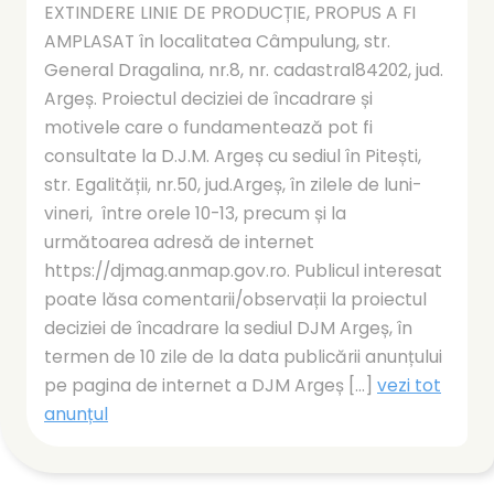
EXTINDERE LINIE DE PRODUCȚIE, PROPUS A FI
AMPLASAT în localitatea Câmpulung, str.
General Dragalina, nr.8, nr. cadastral84202, jud.
Argeș. Proiectul deciziei de încadrare și
motivele care o fundamentează pot fi
consultate la D.J.M. Argeș cu sediul în Pitești,
str. Egalității, nr.50, jud.Argeș, în zilele de luni-
vineri, între orele 10-13, precum și la
următoarea adresă de internet
https://djmag.anmap.gov.ro. Publicul interesat
poate lăsa comentarii/observații la proiectul
deciziei de încadrare la sediul DJM Argeș, în
termen de 10 zile de la data publicării anunțului
pe pagina de internet a DJM Argeș [...]
vezi tot
anunțul