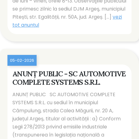
de luni – vineri, orele 8-13. Observaţiile publicului
se primesc zilnic la sediul DJM Argeş, municipiul
Pitești, str. Egalității, nr. 50A, jud. Argeș. [...]
vezi
tot anunțul
05-02-2026
ANUNȚ PUBLIC - SC AUTOMOTIVE
COMPLETE SYSTEMS S.R.L.
ANUNȚ PUBLIC SC AUTOMOTIVE COMPLETE
SYSTEMS S.R.L. cu sediul în municipiul
Câmpulung, strada Calea Măgurii, nr. 20 A,
județul Argeș, titular al activității : a) Conform
Legii 278/2013 privind emisiile industriale
(transpunerea în legislația națională a