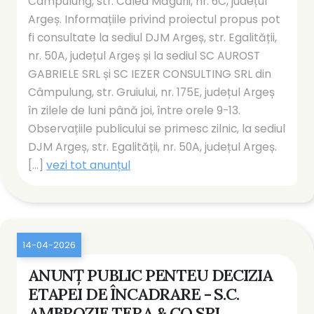
Câmpulung, str. Calea Măgurii, nr. 6C, județul
Argeș. Informațiile privind proiectul propus pot
fi consultate la sediul DJM Argeș, str. Egalității,
nr. 50A, județul Argeș și la sediul SC AUROST
GABRIELE SRL și SC IEZER CONSULTING SRL din
Câmpulung, str. Gruiului, nr. 175E, județul Argeș
în zilele de luni până joi, între orele 9-13.
Observațiile publicului se primesc zilnic, la sediul
DJM Argeș, str. Egalității, nr. 50A, județul Argeș.
[...]
vezi tot anunțul
14-04-2026
ANUNȚ PUBLIC PENTEU DECIZIA
ETAPEI DE ÎNCADRARE - S.C.
AMBROZIE TERA & CO SRL