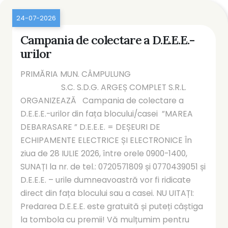
24-07-2026
Campania de colectare a D.E.E.E.-
urilor
PRIMĂRIA MUN. CÂMPULUNG
S.C. S.D.G. ARGEȘ COMPLET S.R.L.
ORGANIZEAZĂ Campania de colectare a
D.E.E.E.-urilor din fața blocului/casei ”MAREA
DEBARASARE ” D.E.E.E. = DEȘEURI DE
ECHIPAMENTE ELECTRICE ȘI ELECTRONICE În
ziua de 28 IULIE 2026, între orele 0900-1400,
SUNAȚI la nr. de tel.: 0720571809 și 0770439051 și
D.E.E.E. – urile dumneavoastră vor fi ridicate
direct din fața blocului sau a casei. NU UITAȚI:
Predarea D.E.E.E. este gratuită și puteți câștiga
la tombola cu premii! Vă mulțumim pentru