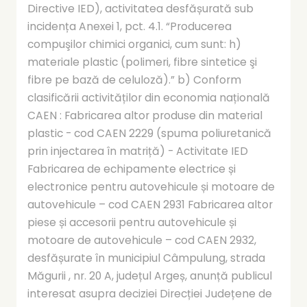
Directive IED), activitatea desfășurată sub
incidența Anexei 1, pct. 4.1. “Producerea
compuşilor chimici organici, cum sunt: h)
materiale plastic (polimeri, fibre sintetice şi
fibre pe bază de celuloză).” b) Conform
clasificării activităților din economia națională
CAEN : Fabricarea altor produse din material
plastic - cod CAEN 2229 (spuma poliuretanică
prin injectarea în matriță) - Activitate IED
Fabricarea de echipamente electrice și
electronice pentru autovehicule și motoare de
autovehicule – cod CAEN 2931 Fabricarea altor
piese și accesorii pentru autovehicule și
motoare de autovehicule – cod CAEN 2932,
desfășurate în municipiul Câmpulung, strada
Măgurii , nr. 20 A, județul Argeș, anunță publicul
interesat asupra deciziei Direcției Județene de