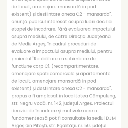
de locuit, amenajare mansardă în pod
existent) și desființare anexa C2 - mansarda",
anunţă publicul interesat asupra luării deciziei
etapei de încadrare, fără evaluarea impactului
asupra mediului, de către Direcția Județeană
de Mediu Argeș, în cadrul procedurii de
evaluare a impactului asupra mediului, pentru
proiectul "Reabilitare cu schimbare de
funcțiune corp C1, (recompartimentare,
amenajare spații comerciale și apartamente
de locuit, amenajare mansardă în pod
existent) și desființare anexa C2 - mansarda",
propus a fi amplasat în localitatea Câmpulung,
str. Negru Vodă, nr. 142, județul Argeș. Proiectul
deciziei de încadrare şi motivele care o
fundamentează pot fi consultate la sediul DJM
Argeș din Piteşti, str. Egalităţii, nr. 50, județul