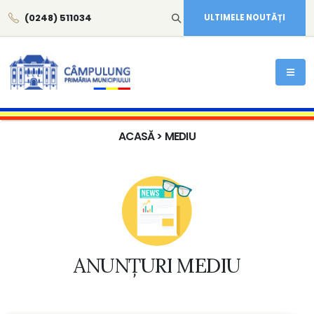
(0248) 511034
ULTIMELE NOUTĂȚI
ACASĂ
> MEDIU
ANUNȚURI MEDIU