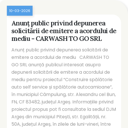
10-03-2026
Anunț public privind depunerea
solicitării de emitere a acordului de
mediu - CARWASH TO GO SRL
Anunț public privind depunerea solicitării de
emitere a acordului de mediu CARWASH TO
GO SRL anunță publicul interesat asupra
depunerii solicitării de emitere a acordului de
mediu pentru proiectul “Construire spălătorie
auto self service și spălătorie autocamioane”,
în municipiul Câmpulung, str. Alexandru cel Bun,
FN, CF 83482, județul Argeș. Informațiile privind
proiectul propus pot fi consultate la sediul DJM
Argeș din municipiul Pitești, str. Egalității, nr.
50A, județul Argeș, în zilele de luni-vineri, între